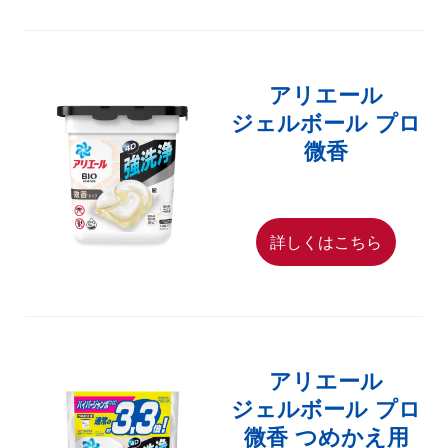
アリエール
ジェルボール プロ
微香
詳しくはこちら
アリエール
ジェルボール プロ
微香 つめかえ用