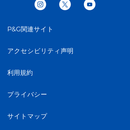
P&G関連サイト
アクセシビリティ声明
利用規約
プライバシー
サイトマップ