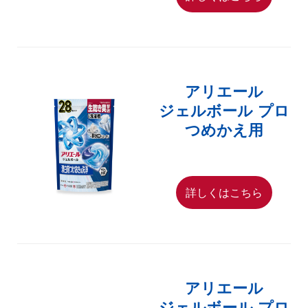
アリエール
ジェルボール プロ
つめかえ用
詳しくはこちら
アリエール
ジェルボール プロ