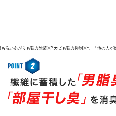
燥機も洗いあがりも強力除菌※³ カビも強力抑制※⁴。「他の人